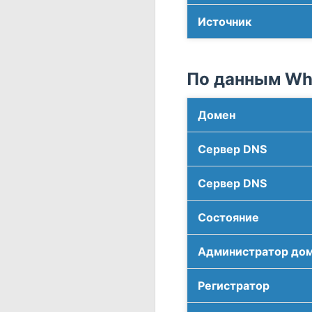
Источник
По данным Who
Домен
Сервер DNS
Сервер DNS
Соcтояние
Администратор до
Регистратор